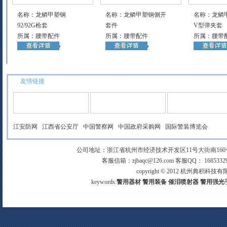
名称：龙鳞甲塑钢
名称：龙鳞甲塑钢侧开
名称：龙鳞
92/92G枪套
套件
V型弹夹套
所属：腰带配件
所属：腰带配件
所属：腰带
友情链接
江安防网
江西省公安厅
中国警察网
中国政府采购网
国际警装博览会
公司地址：浙江省杭州市经济技术开发区11号大街南160号 手机
客服信箱：zjbaqc@126.com 客服QQ： 168533299
copyright © 2012 杭州典
keywords:
警用器材
警用装备
催泪喷射器
警用强光