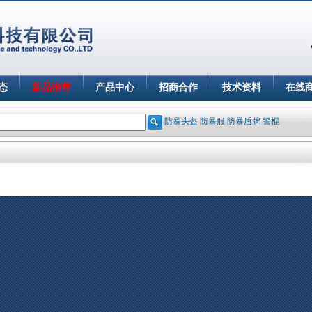
态
新品推荐
产品中心
招商合作
技术资料
在线
防暴头盔
防暴服
防暴盾牌
警棍